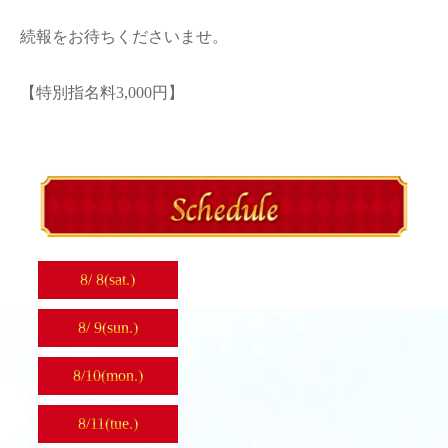
続報をお待ちくださいませ。
【特別指名料3,000円】
8/
8
(sat.)
8/
9
(sun.)
8/
10
(mon.)
8/
11
(tue.)