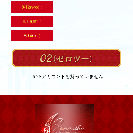
8/
12
(wed.)
8/
13
(thu.)
8/
14
(fri.)
SNSアカウントを持っていません