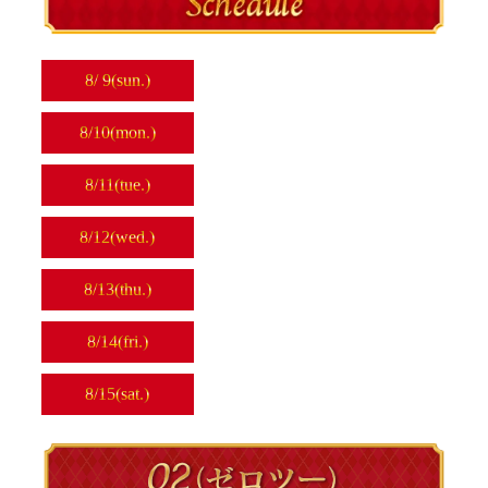
8/
9
(sun.)
8/
10
(mon.)
8/
11
(tue.)
8/
12
(wed.)
8/
13
(thu.)
8/
14
(fri.)
8/
15
(sat.)