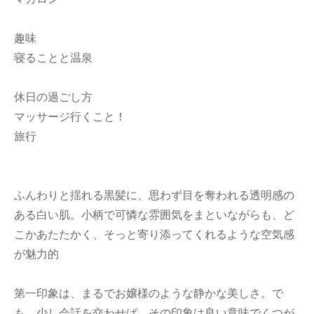
趣味
寝ることと温泉
休日の過ごし方
マッサージ行くこと！
旅行
ふんわりと揺れる黒髪に、思わず目を奪われる透明感の
ある白い肌。小柄で可憐な雰囲気をまといながらも、ど
こかあたたかく、そっと寄り添ってくれるような空気感
が魅力的
第一印象は、まるでお嬢様のような静かな美しさ。で
も、少し会話を交わせば、その印象は良い意味でくつが