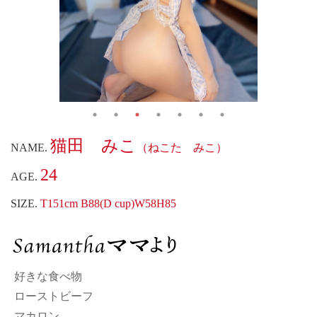
猫田 みこ
NAME.
（ねこた みこ）
24
AGE.
SIZE.
T151cm B88(D cup)W58H85
好きな食べ物
ローストビーフ
マカロン